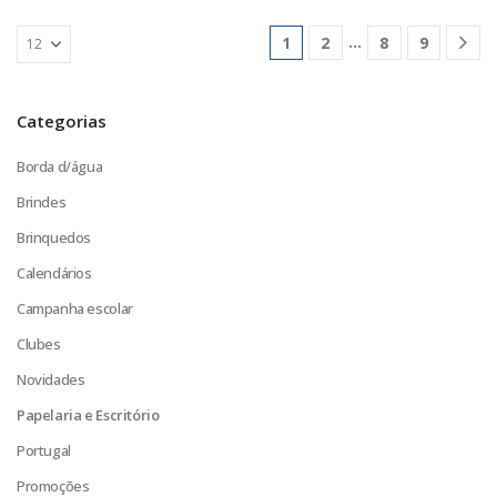
…
1
2
8
9
Categorias
Borda d/água
Brindes
Brinquedos
Calendários
Campanha escolar
Clubes
Novidades
Papelaria e Escritório
Portugal
Promoções