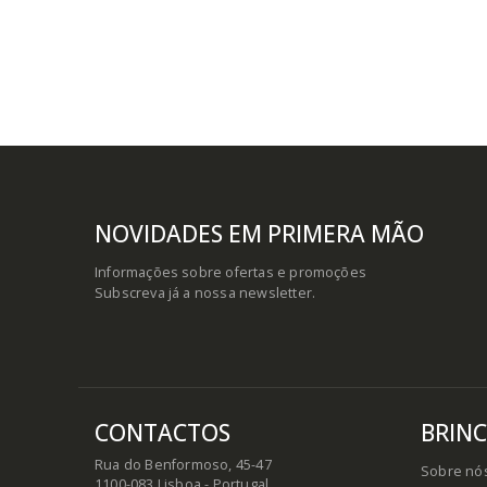
NOVIDADES EM PRIMERA MÃO
Informações sobre ofertas e promoções
Subscreva já a nossa newsletter.
CONTACTOS
BRIN
Rua do Benformoso, 45-47
Sobre nó
1100-083 Lisboa - Portugal