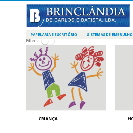
PAPELARIA E ESCRITÓRIO
SISTEMAS DE EMBRULHO
Filters:
CRIANÇA
H
53
produtos
18
pro