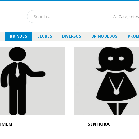
BRINDES
CLUBES
DIVERSOS
BRINQUEDOS
PROM
OMEM
SENHORA
dutos
23
produtos