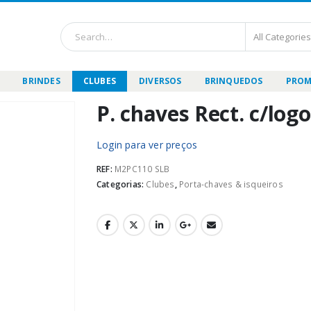
BRINDES
CLUBES
DIVERSOS
BRINQUEDOS
PROM
P. chaves Rect. c/log
Login para ver preços
REF:
M2PC110 SLB
Categorias:
Clubes
,
Porta-chaves & isqueiros