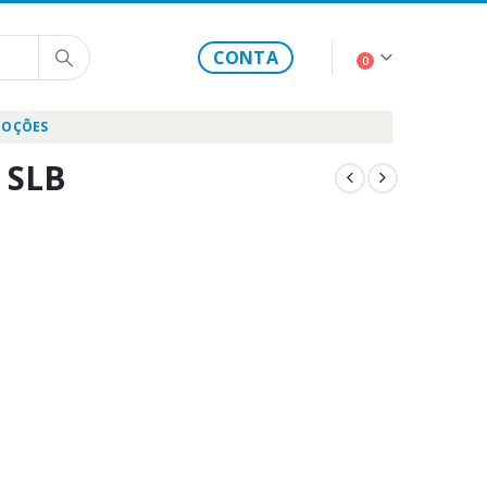
CONTA
0
OÇÕES
o SLB