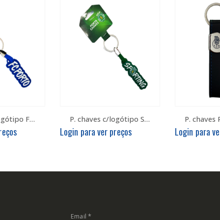
P. chaves c/logótipo FCP
P. chaves c/logótipo SCP
reços
Login para ver preços
Login para ve
Email
*